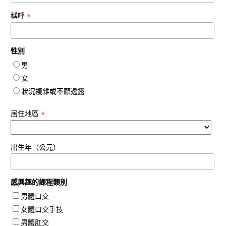
*
稱呼
性別
男
女
狀況複雜或不願透露
*
居住地區
出生年（公元）
感興趣的課程類別
男體口交
女體口交手技
男體肛交