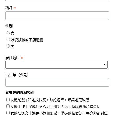
*
稱呼
性別
女
狀況複雜或不願透露
男
*
居住地區
出生年（公元）
感興趣的課程類別
女體前戲 | 陪她找快感，每處逗留，都讓她更敏感
女體手技｜了解對方心理，用對力氣，快感盡隨繞指柔情
女體陰道交｜避免不適和無感，掌握體位要訣，每分力都到位