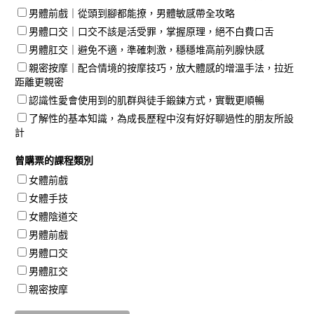
男體前戲｜從頭到腳都能撩，男體敏感帶全攻略
男體口交｜口交不該是活受罪，掌握原理，絕不白費口舌
男體肛交｜避免不適，準確刺激，穩穩堆高前列腺快感
親密按摩｜配合情境的按摩技巧，放大體感的增溫手法，拉近
距離更親密
認識性愛會使用到的肌群與徒手鍛鍊方式，實戰更順暢
了解性的基本知識，為成長歷程中沒有好好聊過性的朋友所設
計
曾購票的課程類別
女體前戲
女體手技
女體陰道交
男體前戲
男體口交
男體肛交
親密按摩