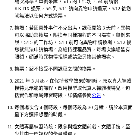
場次為準。舉例來說，5/15 的工作坊，5/4 前請恰
KKTIX 退票，5/5 到 5/11 請向異物申請退票，5/12 後您
就無法以任何方式退票。
換場：若因意外事件不克出席，課程開始 3 天前，異物
可以協助您換場，限換至同樣課程的不同場次。舉例來
說，5/15 的工作坊， 5/11 前可向異物申請換場，5/12 後
您就無法申請換場。為維持課程品質，每場次換場皆有
限額，額滿時異物得拒絕或請您另換其他場次。
換票：恕不接受不同課程之間的換票。
2021 年 3 月起，在保持教學效果的同時，原以真人裸體
模特兒示範的課程，改用模型取代真人裸體模特兒，包
括實作和專屬練習時段，詳情請參閱
公告
。
每個場次含 4 個時段，每個時段為 30 分鐘，請於本頁面
最下方選擇想要的時段。
女體專屬練習時段：限參與過女體前戲、女體手技，至
少其中一門課程的學員購買。