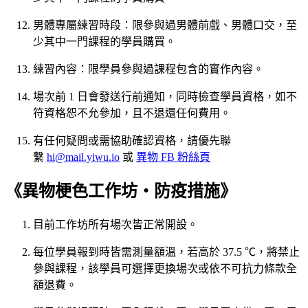
男體專屬練習時段：限參與過男體前戲、男體口交，至
少其中一門課程的學員購買。
練習內容：限學員參與過課程包含的實作內容。
場次前 1 日會發送行前通知，同時檢查學員資格，如不
符資格恕不允參加，且不退還任何費用。
有任何疑問或需協助確認資格，請優先聯
繫
hi@mail.yiwu.io
或
異物 FB 粉絲頁
《異物梗色工作坊・防疫措施》
目前工作坊所有場次皆正常開設。
每位學員報到時皆需測量額溫，若高於 37.5 ℃，將禁止
參與課程，該學員可選擇更換場次或依不可抗力條款全
額退費。