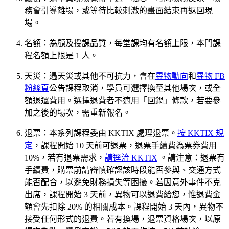
務會引導離場，或等待比較刺激的畫面結束再返回現
場。
名額：為顧及授課品質，每堂課均有名額上限，本門課
程名額上限是 1 人。
天災：遇天災或其他不可抗力，會在
異物動向
和
異物 FB
粉絲頁
公告課程取消，學員可選擇換至其他場次，或全
額退還費用。選擇退費者不適用「回鍋」條款，若要參
加之後的場次，需重新報名。
退票：本系列課程委由 KKTIX 處理退票。
按 KKTIX 規
定
，課程開始 10 天前可退票，退票手續費為票券費用
10%，若有退票需求，
請逕洽 KKTIX
。請注意：退票有
手續費，購票前請審慎確認該時段能否參與、交通方式
能否配合，以避免財務損失等困擾。若因意外事件不克
出席，課程開始 3 天前，異物可以退費給您，惟退費金
額會先扣除 20% 的相關成本。課程開始 3 天內，異物不
接受任何形式的退費。若有換場，退票資格場次，以原