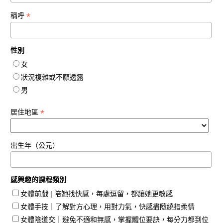
*
稱呼
性別
女
狀況複雜或不願透露
男
*
居住地區
出生年（公元）
感興趣的課程類別
女體前戲 | 陪她找快感，每處逗留，都讓她更敏感
女體手技｜了解對方心理，用對力氣，快感盡隨繞指柔情
女體陰道交｜避免不適和無感，掌握體位要訣，每分力都到位