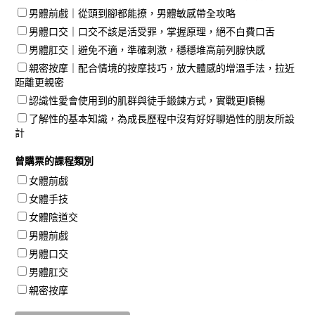
男體前戲｜從頭到腳都能撩，男體敏感帶全攻略
男體口交｜口交不該是活受罪，掌握原理，絕不白費口舌
男體肛交｜避免不適，準確刺激，穩穩堆高前列腺快感
親密按摩｜配合情境的按摩技巧，放大體感的增溫手法，拉近
距離更親密
認識性愛會使用到的肌群與徒手鍛鍊方式，實戰更順暢
了解性的基本知識，為成長歷程中沒有好好聊過性的朋友所設
計
曾購票的課程類別
女體前戲
女體手技
女體陰道交
男體前戲
男體口交
男體肛交
親密按摩