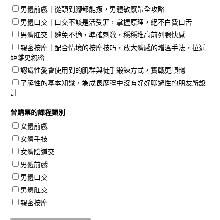
男體前戲｜從頭到腳都能撩，男體敏感帶全攻略
男體口交｜口交不該是活受罪，掌握原理，絕不白費口舌
男體肛交｜避免不適，準確刺激，穩穩堆高前列腺快感
親密按摩｜配合情境的按摩技巧，放大體感的增溫手法，拉近
距離更親密
認識性愛會使用到的肌群與徒手鍛鍊方式，實戰更順暢
了解性的基本知識，為成長歷程中沒有好好聊過性的朋友所設
計
曾購票的課程類別
女體前戲
女體手技
女體陰道交
男體前戲
男體口交
男體肛交
親密按摩