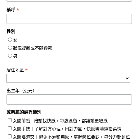
*
稱呼
性別
女
狀況複雜或不願透露
男
*
居住地區
出生年（公元）
感興趣的課程類別
女體前戲 | 陪她找快感，每處逗留，都讓她更敏感
女體手技｜了解對方心理，用對力氣，快感盡隨繞指柔情
女體陰道交｜避免不適和無感，掌握體位要訣，每分力都到位