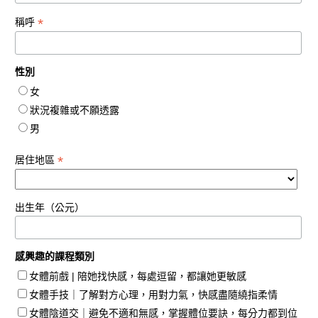
*
稱呼
性別
女
狀況複雜或不願透露
男
*
居住地區
出生年（公元）
感興趣的課程類別
女體前戲 | 陪她找快感，每處逗留，都讓她更敏感
女體手技｜了解對方心理，用對力氣，快感盡隨繞指柔情
女體陰道交｜避免不適和無感，掌握體位要訣，每分力都到位