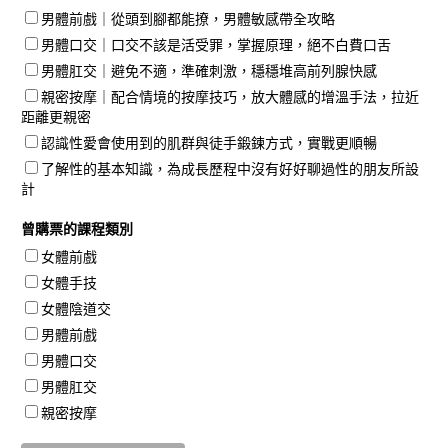
男體前戲｜從頭到腳都能撩，男體敏感帶全攻略
男體口交｜口交不該是活受罪，掌握原理，絕不白費口舌
男體肛交｜避免不適，準確刺激，穩穩堆高前列腺快感
親密按摩｜配合情境的按摩技巧，放大體感的增溫手法，拉近
距離更親密
認識性愛會使用到的肌群與徒手鍛鍊方式，實戰更順暢
了解性的基本知識，為成長歷程中沒有好好聊過性的朋友所設
計
曾購票的課程類別
女體前戲
女體手技
女體陰道交
男體前戲
男體口交
男體肛交
親密按摩