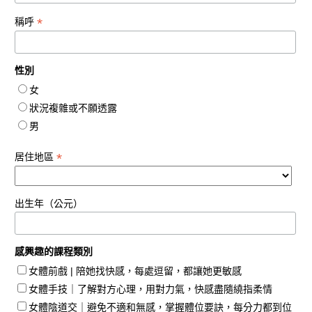
*
稱呼
性別
女
狀況複雜或不願透露
男
*
居住地區
出生年（公元）
感興趣的課程類別
女體前戲 | 陪她找快感，每處逗留，都讓她更敏感
女體手技｜了解對方心理，用對力氣，快感盡隨繞指柔情
女體陰道交｜避免不適和無感，掌握體位要訣，每分力都到位