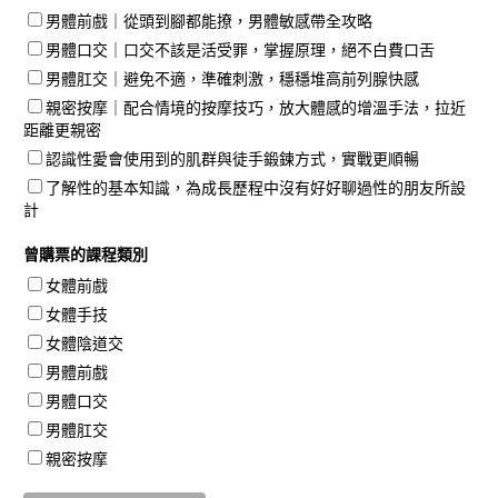
男體前戲｜從頭到腳都能撩，男體敏感帶全攻略
男體口交｜口交不該是活受罪，掌握原理，絕不白費口舌
男體肛交｜避免不適，準確刺激，穩穩堆高前列腺快感
親密按摩｜配合情境的按摩技巧，放大體感的增溫手法，拉近
距離更親密
認識性愛會使用到的肌群與徒手鍛鍊方式，實戰更順暢
了解性的基本知識，為成長歷程中沒有好好聊過性的朋友所設
計
曾購票的課程類別
女體前戲
女體手技
女體陰道交
男體前戲
男體口交
男體肛交
親密按摩